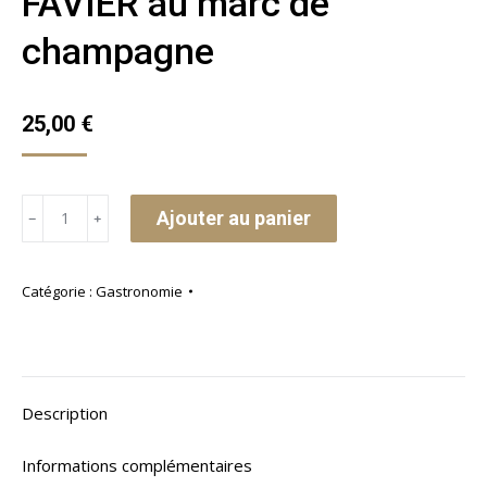
FAVIER au marc de
champagne
25,00
€
quantité
Ajouter au panier
﹣
﹢
de
Chocolatine
Catégorie :
Gastronomie
Hubert
FAVIER
au
marc
Description
de
champagne
Informations complémentaires