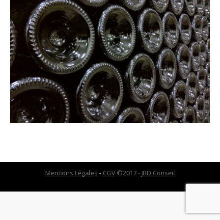
Mentions Légales
-
CGV
©2017 -
JBD Conseil