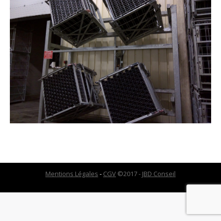
Mentions Légales
-
CGV
©2017 -
JBD Conseil