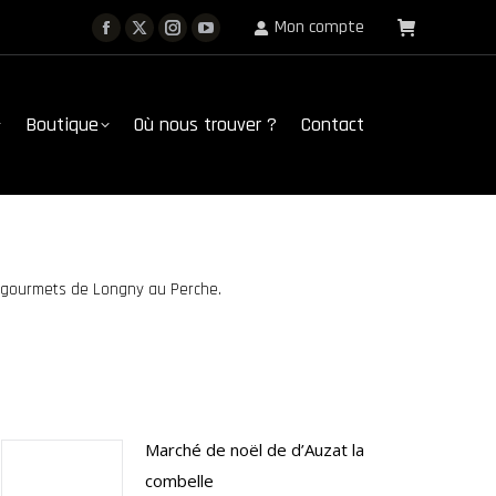
Mon compte
Facebook
X
Instagram
YouTube
Boutique
Où nous trouver ?
Contact
page
page
page
page
opens
opens
opens
opens
Boutique
Où nous trouver ?
Contact
in
in
in
in
new
new
new
new
window
window
window
window
ns gourmets de Longny au Perche.
Marché de noël de d’Auzat la
combelle