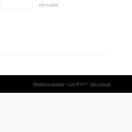
29/11/2020
Mentions Légales
-
CGV
©2017 -
JBD Conseil