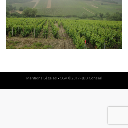
Mentions Légales
-
CGV
©2017 -
JBD Conseil