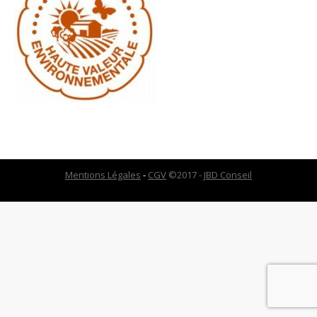
Mentions Légales
-
CGV
©2017 -
JBD Conseil