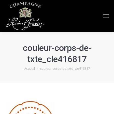
couleur-corps-de-
txte_cle416817
Vous êtes ici :
Accueil
couleur-corps-de-txte_cle416817